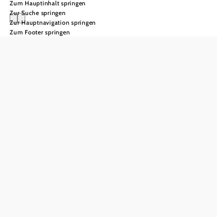
Zum Hauptinhalt springen
Zur Suche springen
Zur Hauptnavigation springen
Zum Footer springen
"Natur im Garten"
Schaugärten
Gartenkultur in
Niederösterreich
erleben
Niederösterreich blickt auf mehr